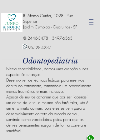
R. Afonso Cunha, 1028 - Piso
Superior
Jardim Cumbica - Guarulhos - SP
©
2446-3478
|
3497-6363
96528-4237
Odontopediatria
Nesta especialidade, damos uma atenção super
especial às crianças.
Desenvolvemos técnicas lúdicas para inseri-los
dentro do tratamento, tornando-o um procedimento
menos traumático e mais inclusivo.
Apesar de muitos acharem que por ser ¨apenas¨
um dente de leite, o mesmo não fará falta, isto é
um erro muito comum, pois eles servem para o
desenvolvimento correto da arcada dental,
servindo como verdadeiros guias para que os
dentes permanentes nasçam de forma correta e
saudável.
Resp. Técnico: Dr. Marcel Norio Sato -