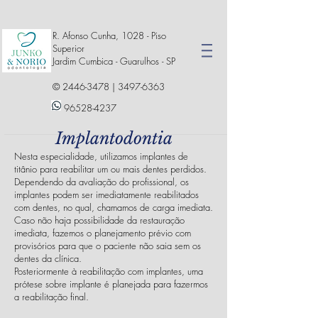
R. Afonso Cunha, 1028 - Piso
Superior
Jardim Cumbica - Guarulhos - SP
©
2446-3478
|
3497-6363
96528-4237
Implantodontia
Nesta especialidade, utilizamos implantes de
titânio para reabilitar um ou mais dentes perdidos.
Dependendo da avaliação do profissional, os
implantes podem ser imediatamente reabilitados
com dentes, no qual, chamamos de carga imediata.
Caso não haja possibilidade da restauração
imediata, fazemos o planejamento prévio com
provisórios para que o paciente não saia sem os
dentes da clínica.
Posteriormente à reabilitação com implantes, uma
prótese sobre implante é planejada para fazermos
a reabilitação final.