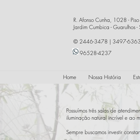
R. Afonso Cunha, 1028 - Piso
Jardim Cumbica - Guarulhos - 
© 2446-3478 | 3497-636
96528-4237
Home
Nossa História
Est
Salas 
Possuímos três salas de atendime
iluminação natural incrível e a
Sempre buscamos investir consta